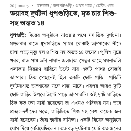
20 January
উত্তরবঙ্গ
/
জলপাইগুড়ি
/
প্রথম পাতা
/
ব্রেকিং খবর
ভয়াবহ দুর্ঘটনা ধূপগুড়িতে, মৃত চার শিশু-
সহ অন্তত ১৪
ধূপগুড়ি:
বিয়ের অনুষ্ঠানে যাওয়ার পথে মর্মান্তিক দুর্ঘটনা।
মঙ্গলবার রাতে ধূপগুড়িতে পাথর বোঝাই ডাম্পারের নীচে
চাপা পড়ে মৃত্যু হল ৪ শিশু সহ অন্তত ১৪ জনের। পুলিশ সূত্রে
খবর, রাত প্রায় ৯টা নাগাদ জলঢাকা সেতুর কাছে ময়নাতলি
এলাকায় নিয়ন্ত্রণ হারিয়ে উল্টে যায় একটি পাথর বোঝাই
ডাম্পার। ঠিক পেছনেই ছিল একটি ছোট গাড়ি। গাড়িটি
দুর্ঘটনাগ্রস্ত ডাম্পারের সঙ্গে ধাক্কা মারে। এরপর আরও দু’টি
ছোট গাড়ির উপরে উল্টে পড়ে ডাম্পারটি। ওই দু’টি গাড়িতে
ঠিক কত জন যাত্রী রয়েছেন তা এখনও পরিস্কার নয়। তবে
প্রত্যক্ষদর্শীদের মতে, গাড়িটিতে শিশু-সহ বেশ কয়েক জন
যাত্রী রয়েছেন। তাঁরা স্থানীয় বাসিন্দা। একটি বিয়ের অনুষ্ঠানে
যোগ দিয়ে বেরিয়েছিলেন। এত বড় দুর্ঘটনায় মোট কত জনের