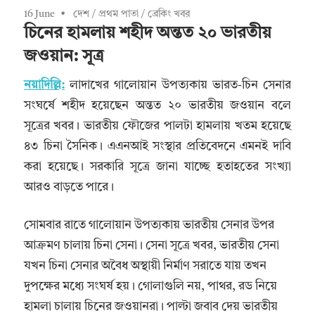
16 June
দেশ
/
প্রথম পাতা
/
ব্রেকিং খবর
চিনের হামলায় শহীদ অন্তত ২০ ভারতীয়
জওয়ান: সূত্র
নয়াদিল্লি:
লাদাখের গালোয়ান উপত্যকায় ভারত-চিন সেনার
সংঘর্ষে শহীদ হয়েছেন অন্তত ২০ ভারতীয় জওয়ান বলে
সূত্রের খবর। ভারতীয় ফৌজের পালটা হামলায় খতম হয়েছে
৪৩ চিনা সৈনিক। এএনআই সংস্থার প্রতিবেদনে এমনই দাবি
করা হয়েছে। সরকারি সূত্রে জানা যাচ্ছে হতাহতের সংখ্যা
আরও বাড়তে পারে।
সোমবার রাতে গালোয়ান উপত্যকায় ভারতীয় সেনার উপর
আক্রমণ চালায় চিনা সেনা। সেনা সূত্রে খবর, ভারতীয় সেনা
যখন চিনা সেনার অবৈধ অস্থায়ী নির্মাণ সরাতে যায় তখন
দুপক্ষের মধ্যে সংঘর্ষ হয়। গোলাগুলি নয়, পাথর, রড নিয়ে
হামলা চালায় চিনের জওয়ানরা। পাল্টা জবাব দেয় ভারতীয়