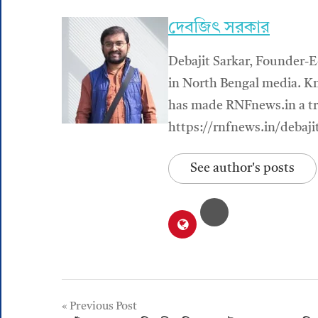
দেবজিৎ সরকার
Debajit Sarkar, Founder-E
in North Bengal media. Kn
has made RNFnews.in a tru
https://rnfnews.in/debaji
See author's posts
Post
Previous Post