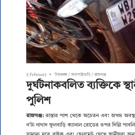
5 February
উত্তরবঙ্গ
/
জলপাইগুড়ি
/
রাজগঞ্জ
দুর্ঘটনাকবলিত ব্যক্তিকে 
পুলিশ
রাজগঞ্জ:
রাস্তার পাশ থেকে অচেতন এবং জখম অবস্থায় 
ন’টা নাগাদ ফুলবাড়ি ক্যানাল রোডের ওপর দিল্লি পাবলি
সামান্য দূরে বাইক এবং হেলমেট দেখে স্থানীয়রা অন