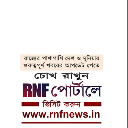
ত
।
ে