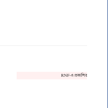
RNF-এ প্রকাশিত খবর সংক্রান্ত কো