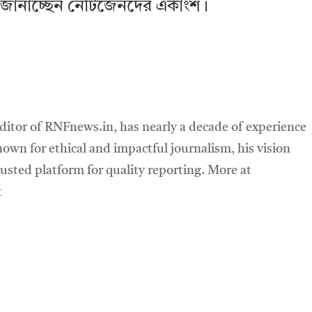
ই জানাচ্ছেন নেটিজেনদের একাংশ।
ditor of RNFnews.in, has nearly a decade of experience
own for ethical and impactful journalism, his vision
sted platform for quality reporting. More at
t