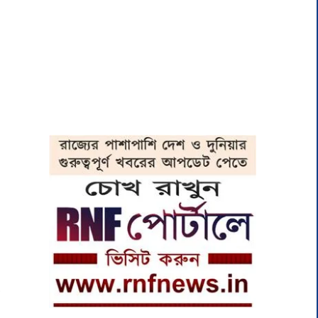
।
ক
ও