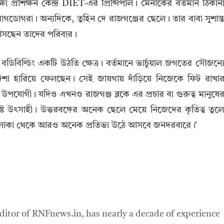
প্রশিক্ষন কেন্দ্র DIET-এর প্রিন্সিপাল। মৈনাকের বর্তমান ঠিকান
োগরা। অন্যদিকে, তুহিন দে রাজগঞ্জের ছেলে। তার বাবা সুশান্
ে আসছেন তাদের পরিবার।
িবিল্ডিং একটি উঠতি ক্ষেত্র। বর্তমানে ভার্চুয়াল জগতের সৌজন্য
িশা হারিয়ে ফেলছেন। সেই জায়গায় দাঁড়িয়ে নিজেকে ফিট রাখা
ষ্ট উপযোগী। যদিও এখনও রাজগঞ্জ ব্লকে এর প্রচার বা গুরুত্ব মানুষে
ষ্ট উৎসাহী। উত্তরবঙ্গের অনেক ছেলে মেয়ে নিজেদের কৃতিত্ব তুল
লাকা থেকে আরও অনেক প্রতিভা উঠে আসবে জনদরবারে।’
ditor of RNFnews.in, has nearly a decade of experience