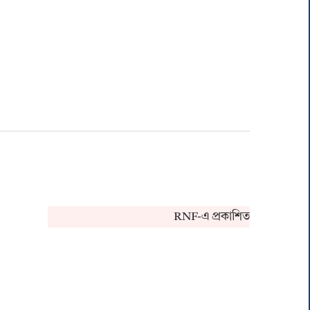
RNF-এ প্রকাশিত খবর সংক্রান্ত কো