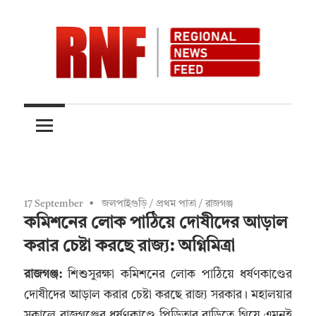
Skip
to
content
Quality
RNFnews.in
over
Quantity
17 September
জলপাইগুড়ি
/
প্রথম পাতা
/
রাজগঞ্জ
কমিশনের লোক পাঠিয়ে দোষীদের আড়াল
করার চেষ্টা করছে রাজ্য: অগ্নিমিত্রা
রাজগঞ্জ:
শিশুসুরক্ষা কমিশনের লোক পাঠিয়ে ধর্ষণকাণ্ডের
দোষীদের আড়াল করার চেষ্টা করছে রাজ্য সরকার। মহালয়ার
সকালে রাজগঞ্জের ধর্ষণকাণ্ডে পিড়িতার বাড়িতে গিয়ে এমনই