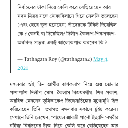
নির্বাচনের টাকা নিয়ে কেলি করে বেড়িয়েছেন আর
মদন মিত্রর সঙ্গে নৌকাবিলাসে গিয়ে সেলফি তুলেছেন
(এবং হেরে ভূত হয়েছেন) তাঁদেরকে টিকিট দিয়েছিল
কে ? কেনই বা দিয়েছিল? দিলীপ-কৈলাশ-শিবপ্রকাশ-
অরবিন্দ প্রভুরা একটু আলোকপাত করবেন কি ?
— Tathagata Roy (@tathagata2)
May 4,
2021
মঙ্গলবার ওই তিন প্রার্থীর কার্যকলাপ নিয়ে প্রশ্ন তোলার
পাশাপাশি দিলীপ ঘোষ, কৈলাস বিজয়বর্গীয়, শিব প্রকাশ,
অরবিন্দ মেননের ভূমিকাকেও জিজ্ঞাসাচিহ্নের মুখোমুখি দাঁড়
করিয়েছেন তিনি। তথাগত মঙ্গলবার সকালে টুইট করেন।
সেখানে তিনি লেখেন, ‘পায়েল শ্রাবন্তী পার্নো ইত্যাদি ‘নগরীর
নটীরা’ নির্বাচনের টাকা নিয়ে কেলি করে বেড়িয়েছেন আর