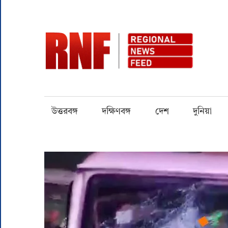
Skip
to
content
RN
Quality
over
Quantity
উত্তরবঙ্গ
দক্ষিণবঙ্গ
দেশ
দুনিয়া