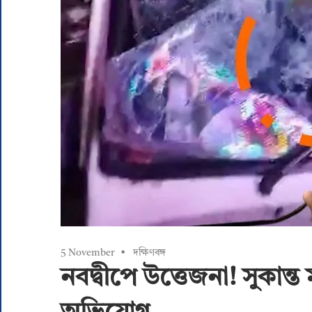
5 November
দক্ষিণবঙ্গ
নবদ্বীপে উত্তেজনা! সুকান