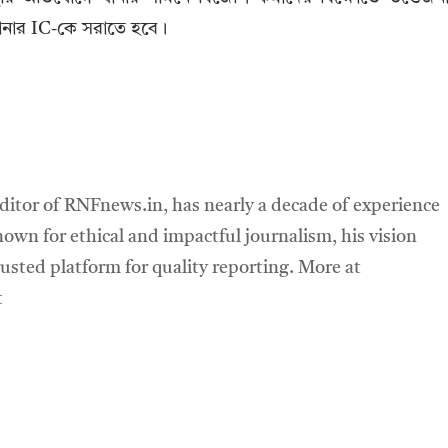
 থানার IC-কে সরাতে হবে।
ditor of RNFnews.in, has nearly a decade of experience
own for ethical and impactful journalism, his vision
sted platform for quality reporting. More at
t