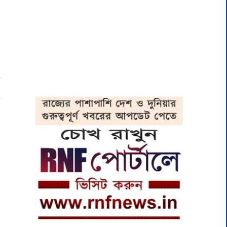
ী
।
।
ি
র
া