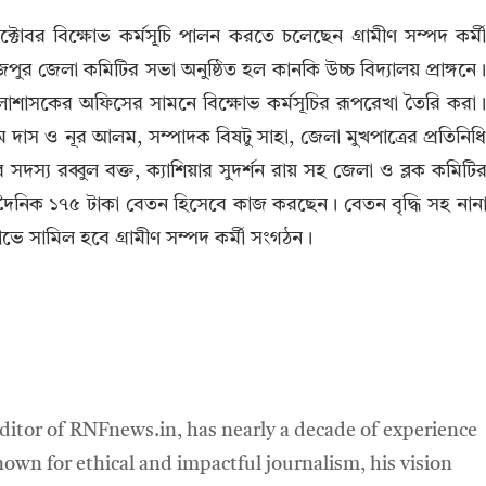
্টোবর বিক্ষোভ কর্মসূচি পালন করতে চলেছেন গ্রামীণ সম্পদ কর্ম
র জেলা কমিটির সভা অনুষ্ঠিত হল কানকি উচ্চ বিদ্যালয় প্রাঙ্গনে
লাশাসকের অফিসের সামনে বিক্ষোভ কর্মসূচির রূপরেখা তৈরি করা
দাস ও নূর আলম, সম্পাদক বিষটু সাহা, জেলা মুখপাত্রের প্রতিনিধ
সদস্য রব্বুল বক্ত, ক্যাশিয়ার সুদর্শন রায় সহ জেলা ও ব্লক কমিটি
তমানে দৈনিক ১৭৫ টাকা বেতন হিসেবে কাজ করছেন। বেতন বৃদ্ধি সহ নান
ে সামিল হবে গ্রামীণ সম্পদ কর্মী সংগঠন।
ditor of RNFnews.in, has nearly a decade of experience
own for ethical and impactful journalism, his vision