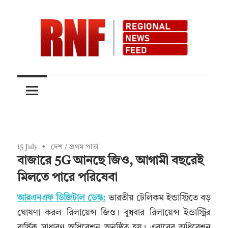
Skip
to
content
Quality
RNFnews.in
over
Quantity
15 July
দেশ
/
প্রথম পাতা
বাজারে 5G আনছে জিও, আগামী বছরেই
মিলতে পারে পরিষেবা
আরএনএফ ডিজিটাল ডেস্ক:
ভারতীয় টেলিকম ইন্ডাস্ট্রিতে বড়
ঘোষণা করল রিলায়েন্স জিও। বুধবার রিলায়েন্স ইন্ডাস্ট্রির
বার্ষিক সাধারণ অধিবেশন অনুষ্ঠিত হয়। এবারের অধিবেশন