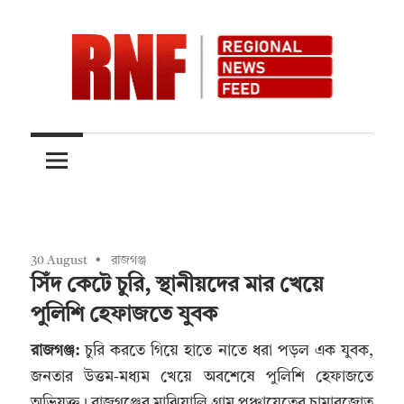
Skip
to
content
Quality
RNFnews.in
over
Quantity
30 August
রাজগঞ্জ
সিঁদ কেটে চুরি, স্থানীয়দের মার খেয়ে
পুলিশি হেফাজতে যুবক
রাজগঞ্জ:
চুরি করতে গিয়ে হাতে নাতে ধরা পড়ল এক যুবক,
জনতার উত্তম-মধ্যম খেয়ে অবশেষে পুলিশি হেফাজতে
অভিযুক্ত। রাজগঞ্জের মাঝিয়ালি গ্রাম পঞ্চায়েতের চামারজোত