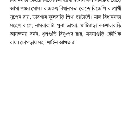
বিধানসভা কেন্দ্রে বিজেপি-র প্রার্থী হলেন সদ্য বামফ্রন্ট ছেড়ে
আসা শঙ্কর ঘোষ। রাজগঞ্জ বিধানসভা কেন্দ্রে বিজেপি-র প্রার্থী
সুপেন রায়, ডাবগ্রাম ফুলবাড়ি শিখা চ্যাটার্জী। মাল বিধানসভা
মহেশ বাগে, নাগরাকাটা পুনা ভাংরা, মাটিগাড়া-নকশালবাড়ি
আনন্দময় বর্মন, ধুপগুড়ি বিষ্ণুপদ রায়, ময়নাগুড়ি কৌশিক
রায়। চোপড়ায় মহঃ শাহিন আখতার।