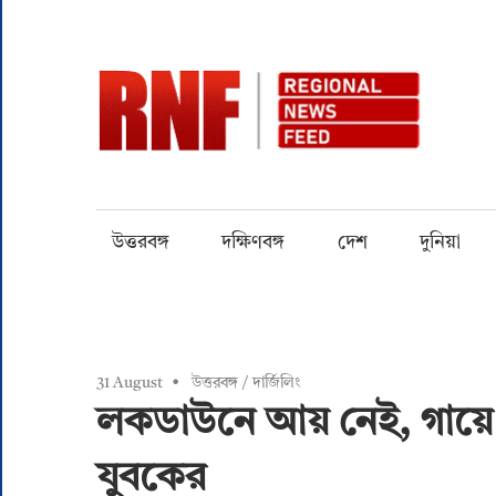
Skip
to
content
RN
Quality
over
Quantity
উত্তরবঙ্গ
দক্ষিণবঙ্গ
দেশ
দুনিয়া
31 August
উত্তরবঙ্গ
/
দার্জিলিং
লকডাউনে আয় নেই, গায়ে ক
যুবকের