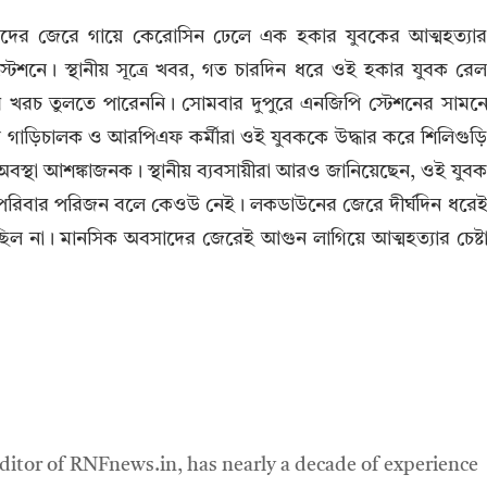
ের জেরে গায়ে কেরোসিন ঢেলে এক হকার যুবকের আত্মহত্যা
স্টেশনে। স্থানীয় সূত্রে খবর, গত চারদিন ধরে ওই হকার যুবক রে
্যূনতম খরচ তুলতে পারেননি। সোমবার দুপুরে এনজিপি স্টেশনের সামন
নীয় গাড়িচালক ও আরপিএফ কর্মীরা ওই যুবককে উদ্ধার করে শিলিগুড়
বস্থা আশঙ্কাজনক। স্থানীয় ব্যবসায়ীরা আরও জানিয়েছেন, ওই যুব
াঁর পরিবার পরিজন বলে কেওউ নেই। লকডাউনের জেরে দীর্ঘদিন ধরে
্ছিল না। মানসিক অবসাদের জেরেই আগুন লাগিয়ে আত্মহত্যার চেষ্ট
ditor of RNFnews.in, has nearly a decade of experience