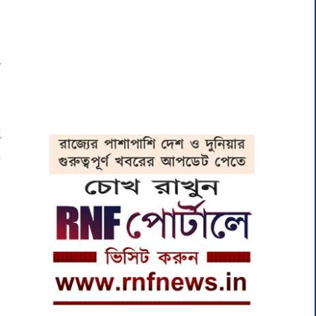
র
ল
ে
ি
ক
ই
া