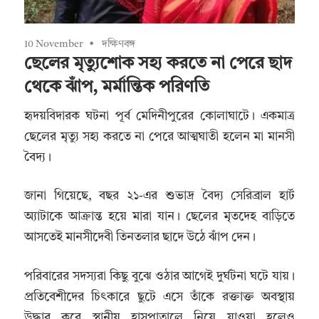
10 November
দক্ষিণবঙ্গ
ছেলের মৃত্যুশোক সহ্য করতে না পেরে ছাদ
থেকে ঝাঁপ, মর্মান্তিক পরিণতি
হৃদয়বিদারক ঘটনা পূর্ব মেদিনীপুরের কোলাঘাটে। একমাত্র
ছেলের মৃত্যু সহ্য করতে না পেরে আত্মঘাতী হলেন মা মানসী
বৈদ্য।
জানা গিয়েছে, বছর ২১-এর শুভাদ্র বৈদ্য সেরিব্রাল হার্ট
অ্যাটাকে আক্রান্ত হয়ে মারা যান। ছেলের মৃতদেহ বাড়িতে
আসতেই মানসীদেবী তিনতলার ছাদে উঠে ঝাঁপ দেন।
পরিবারের সদস্যরা কিছু বুঝে ওঠার আগেই দুর্ঘটনা ঘটে যায়।
প্রতিবেশীদের চিৎকারে ছুটে এসে তাঁকে রক্তাক্ত অবস্থায়
উদ্ধার করে স্থানীয় হাসপাতালে নিয়ে যাওয়া হলেও