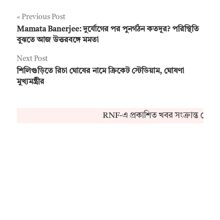
Post
Previous Post
Mamata Banerjee: দুর্যোগের পর পুনর্গঠন কতদূর? পরিস্থিতি
navigation
বুঝতে আজ উত্তরবঙ্গে মমতা
Next Post
শিলিগুড়িতে রিচা ঘোষের নামে ক্রিকেট স্টেডিয়াম, ঘোষণা
মুখ্যমন্ত্রীর
RNF-এ প্রকাশিত খবর সংক্রান্ত কোনও