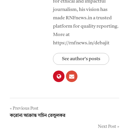
for ethical and impactful
journalism, his vision has
made RNFnews.in a trusted
platform for quality reporting.
More at
https://rnfnews.in/debajit
See author's posts
Post
Previous Post
করোনা আক্রান্ত সচিন তেন্ডুলকর
navigation
Next Post