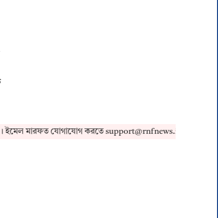
ক
েল মারফত যোগাযোগ করতে support@rnfnews.in-এ মেইল করুন।