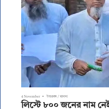
4 November
উত্তরবঙ্গ
/
মালদা
লিস্টে ৮০০ জনের নাম নে