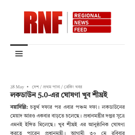
Skip
to
content
Quality
RNFnews.in
over
Quantity
28 May
দেশ
/
প্রথম পাতা
/
ব্রেকিং খবর
লকডাউন 5.0-এর ঘোষণা খুব শীঘ্রই
নয়াদিল্লি:
চতুর্থ দফার পর এবার পঞ্চম দফা। লকডাউনের
মেয়াদ আরও একবার বাড়তে চলেছে। প্রধানমন্ত্রীর দপ্তর সূত্রে
এমনই ইঙ্গিত মিলেছে। খুব শীঘ্রই এর আনুষ্ঠানিক ঘোষণা
করতে পারেন প্রধানমন্ত্রী। আগামী ৩০ মে রবিবার