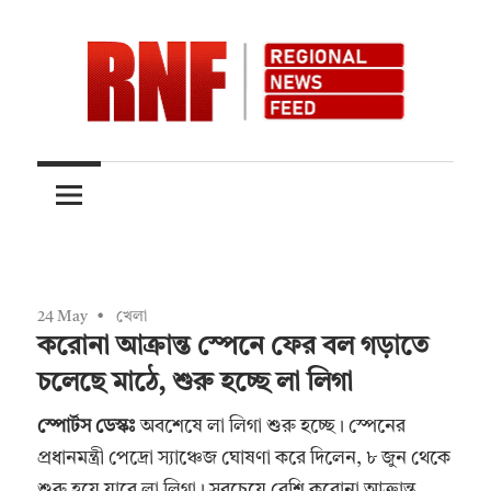
Skip
to
content
Quality
RNFnews.in
over
Quantity
24 May
খেলা
করোনা আক্রান্ত স্পেনে ফের বল গড়াতে
চলেছে মাঠে, শুরু হচ্ছে লা লিগা
স্পোর্টস ডেস্কঃ
অবশেষে লা লিগা শুরু হচ্ছে। স্পেনের
প্রধানমন্ত্রী পেদ্রো স্যাঞ্চেজ ঘোষণা করে দিলেন, ৮ জুন থেকে
শুরু হয়ে যাবে লা লিগা। সবচেয়ে বেশি করোনা আক্রান্ত