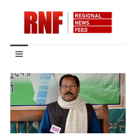
Skip
to
content
Quality
RNFnews.in
over
Quantity