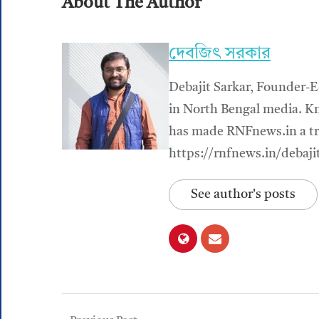
About The Author
দেবজিৎ সরকার
Debajit Sarkar, Founder-E
in North Bengal media. Kn
has made RNFnews.in a tru
https://rnfnews.in/debaji
See author's posts