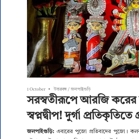
1 October
উত্তরবঙ্গ
/
জলপাইগুড়ি
সরস্বতীরূপে আরজি করের
স্বপ্নদ্বীপ! দুর্গা প্রতিকৃতিত
জলপাইগুড়ি:
এবারের পুজো প্রতিবাদের পুজো। কল