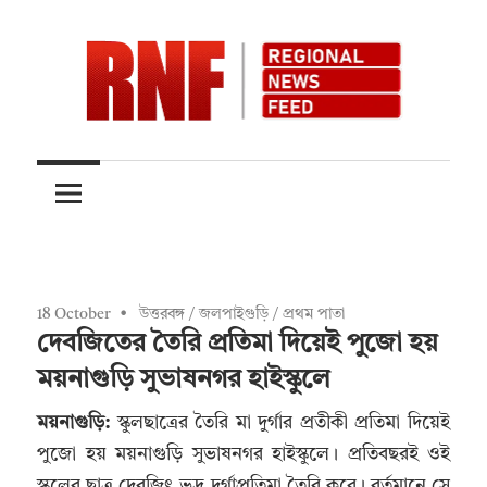
Skip
to
content
Quality
RNFnews.in
over
Quantity
18 October
উত্তরবঙ্গ
/
জলপাইগুড়ি
/
প্রথম পাতা
দেবজিতের তৈরি প্রতিমা দিয়েই পুজো হয়
ময়নাগুড়ি সুভাষনগর হাইস্কুলে
ময়নাগুড়ি:
স্কুলছাত্রের তৈরি মা দুর্গার প্রতীকী প্রতিমা দিয়েই
পুজো হয় ময়নাগুড়ি সুভাষনগর হাইস্কুলে। প্রতিবছরই ওই
স্কুলের ছাত্র দেবজিৎ ভদ্র দূর্গাপ্রতিমা তৈরি করে। বর্তমানে সে