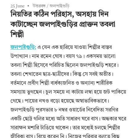
25 June
উত্তরবঙ্গ
/
জলপাইগুড়ি
নিয়তির কঠিন পরিহাস, অসহায় দিন
কাটাচ্ছেন জলপাইগুড়ির প্রাক্তন তবলা
শিল্পী
জলপাইগুড়ি:
এ যেন এক হারিয়ে যাওয়া শিল্পীর বাস্তব
উপাখ্যান। নাম রমেন ঘোষ। বয়স ৭৯। একসময় ভালো
তবলা শিল্পী হিসেবে পরিচিত ছিলেন জলপাইগুড়ি শহরে।
তবলা শেখাতেন ছাত্র-ছাত্রীদের। কিন্তু সে সবই অতীত।
বর্তমানে প্রবীণ শিল্পী বার্ধক্যজনিত ও অন্যান্য শারীরিক
সমস্যায় ভুগছেন। চুল সময়ে না কাটায় লম্বা হয়ে জট পাকিয়ে
গেছে। পায়ের নখও বড়ো হয়েছে অস্বাভাবিকভাবে।
জলপাইগুড়ি পুরসভার ৮ নম্বর ওয়ার্ডের নিবেদিতা সরণির
একটি ছোট্ট গলির মধ্যে অতি সাধারণ ঘরে বাস। অন্ধকার ঘরে
সারাক্ষন মশারি টাঙিয়ে থাকেন। তার মধ্যেই চলছে শিল্পীর
জীবিকা বাস। বিয়ে করেন নি। নিজের পরিবার বলতে কিছু