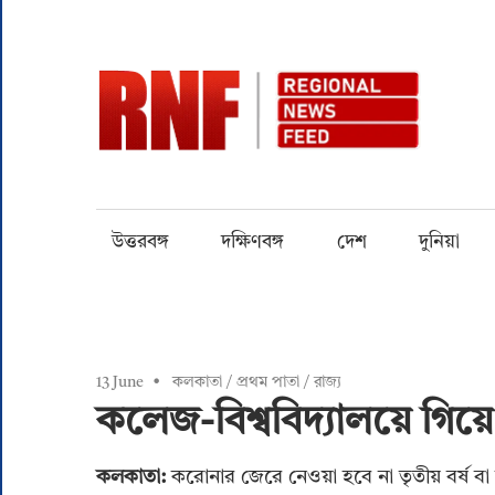
Skip
to
content
RN
Quality
over
Quantity
উত্তরবঙ্গ
দক্ষিণবঙ্গ
দেশ
দুনিয়া
13 June
কলকাতা
/
প্রথম পাতা
/
রাজ্য
কলেজ-বিশ্ববিদ্যালয়ে গিয়ে
কলকাতা:
করোনার জেরে নেওয়া হবে না তৃতীয় বর্ষ বা ফ