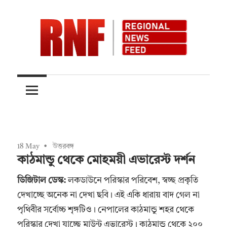
Skip
to
content
Quality
RNFnews.in
over
Quantity
18 May
উত্তরবঙ্গ
কাঠমান্ডু থেকে মোহময়ী এভারেস্ট দর্শন
ডিজিটাল ডেস্ক:
লকডাউনে পরিস্কার পরিবেশ, স্বচ্ছ প্রকৃতি
দেখাচ্ছে অনেক না দেখা ছবি। এই একি ধারায় বাদ গেল না
পৃথিবীর সর্বোচ্চ শৃঙ্গটিও। নেপালের কাঠমান্ডু শহর থেকে
পরিস্কার দেখা যাচ্ছে মাউন্ট এভারেস্ট। কাঠমান্ডু থেকে ২০০