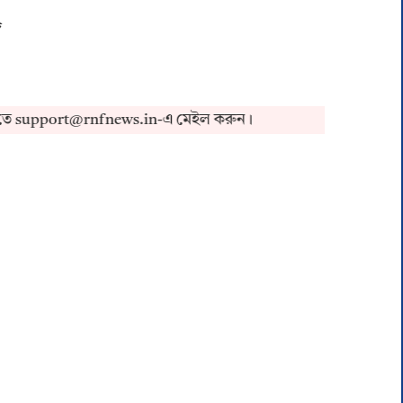
দ
port@rnfnews.in-এ মেইল করুন।