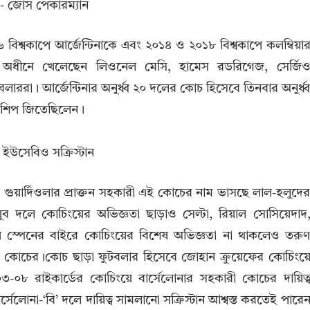
 বিশ্বকাপে আর্জেন্টিনাকে এবং ২০১৪ ও ২০১৮ বিশ্বকাপে কলম্বিয়া
র অধীনে খেলেছেন লিওনেল মেসি, হামেস রডরিগেজ, সের্জি
ররা। আর্জেন্টিনার অনুর্ধ্ব ২০ দলের কোচ হিসেবে তিনবার অনুর্ধ্
য়নশিপ জিতেছিলেন।
 পেপ গুয়ার্দিওলার প্রাক্তন সহকারী এই কোচের নাম ভাসছে লাল-হলুদে
ুব দলে কোচিংয়ের অভিজ্ঞতা ছাড়াও সেল্টা, রিয়াল সোসিয়েদাদ
স্পেনের বাইরে কোচিংয়ের বিশেষ অভিজ্ঞতা না থাকলেও তরু
িশ কোচের।কোচ ছাড়া ফুটবলার হিসেবে জোহান ক্রুয়েফের কোচিংয়
০০৩-০৮ রাইকার্ডের কোচিংয়ে বার্সেলোনার সহকারী কোচের দায়িত্
েলোনা-‘বি’ দলে দায়িত্ব সামলানো সক্রিস্টান আশ্বস্ত করতেই পারে