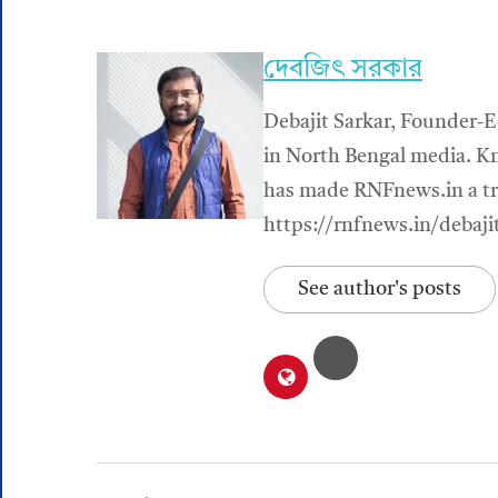
দেবজিৎ সরকার
Debajit Sarkar, Founder-E
in North Bengal media. Kn
has made RNFnews.in a tru
https://rnfnews.in/debaji
See author's posts