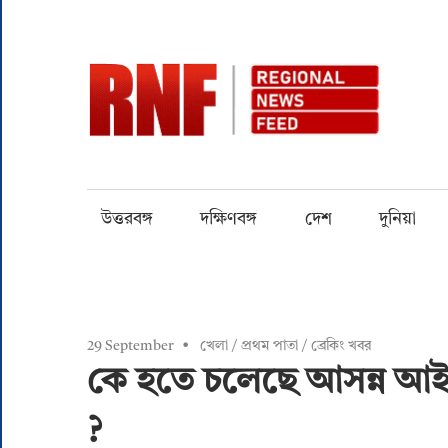
Skip
to
content
RN
Quality
over
Quantity
উত্তরবঙ্গ
দক্ষিণবঙ্গ
দেশ
দুনিয়া
29 September
খেলা
/
প্রথম পাতা
/
ব্রেকিং খবর
কে হতে চলেছে আসন্ন আই
?