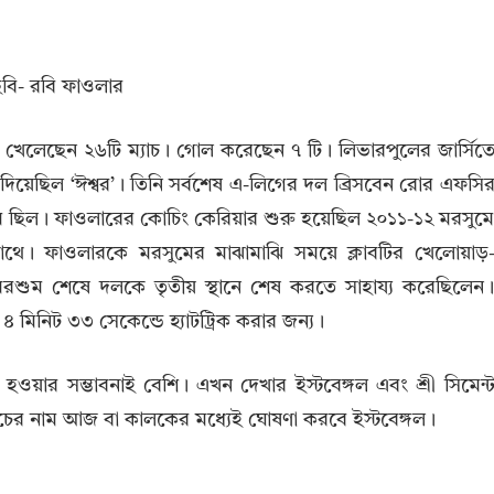
ার খেলেছেন ২৬টি ম্যাচ। গোল করেছেন ৭ টি। লিভারপুলের জার্সিত
িয়েছিল ‘ঈশ্বর’। তিনি সর্বশেষ এ-লিগের দল ব্রিসবেন রোর এফসি
সুম ছিল। ফাওলারের কোচিং কেরিয়ার শুরু হয়েছিল ২০১১-১২ মরসুম
 সাথে। ফাওলারকে মরসুমের মাঝামাঝি সময়ে ক্লাবটির খেলোয়াড়
মরশুম শেষে দলকে তৃতীয় স্থানে শেষ করতে সাহায্য করেছিলেন
৪ মিনিট ৩৩ সেকেন্ডে হ্যাটট্রিক করার জন্য।
ার সম্ভাবনাই বেশি। এখন দেখার ইস্টবেঙ্গল এবং শ্রী সিমেন্
 কোচের নাম আজ বা কালকের মধ্যেই ঘোষণা করবে ইস্টবেঙ্গল।