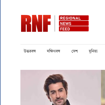
Skip
to
content
RN
Quality
over
Quantity
উত্তরবঙ্গ
দক্ষিণবঙ্গ
দেশ
দুনিয়া