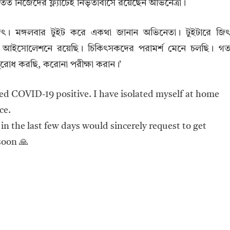
 নিজেদের ফ্ল্যাটেই নিভৃতাবাসে রয়েছেন অভিনেত্রী।
জিৎ। মঙ্গলবার টুইট করে একথা জানান অভিনেতা। টুইটারে জি
িতে আইসোলেশনে রয়েছি। চিকিৎসকদের পরামর্শ মেনে চলছি। গ
ুরোধ করছি, করোনা পরীক্ষা করান।’
ted COVID-19 positive. I have isolated myself at home
ce.
n the last few days would sincerely request to get
soon 🙏