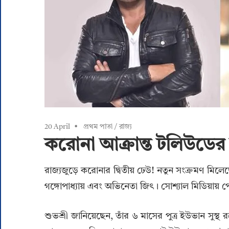
20 April
প্রথম পাতা
/
রাজ্য
করোনা আক্রান্ত টলিউডের 
রাজ্যজুড়ে করোনার দ্বিতীয় ঢেউ! নতুন সংক্রমণ মিলে
গঙ্গোপাধ্যায় এবং অভিনেতা জিৎ। সোশ্যাল মিডিয়ায় প
শুভশ্রী জানিয়েছেন, তাঁর ৬ মাসের পুত্র ইউভান সুস্থ