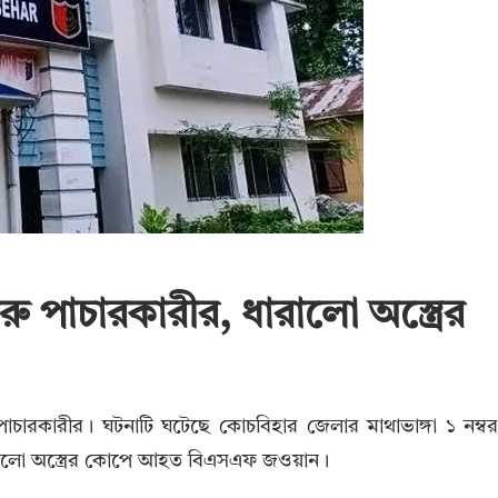
ু পাচারকারীর, ধারালো অস্ত্রের
চারকারীর। ঘটনাটি ঘটেছে কোচবিহার জেলার মাথাভাঙ্গা ১ নম্ব
ধারালো অস্ত্রের কোপে আহত বিএসএফ জওয়ান।