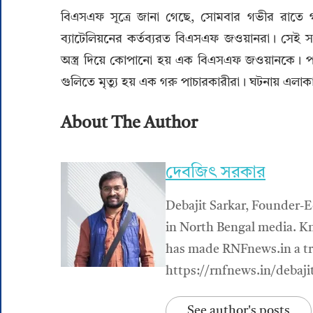
বিএসএফ সূত্রে জানা গেছে, সোমবার গভীর রাতে গর
ব্যাটেলিয়নের কর্তব্যরত বিএসএফ জওয়ানরা। সে
অস্ত্র দিয়ে কোপানো হয় এক বিএসএফ জওয়ানকে। পাচ
গুলিতে মৃত্যু হয় এক গরু পাচারকারীরা। ঘটনায় এলাকায় 
About The Author
দেবজিৎ সরকার
Debajit Sarkar, Founder-E
in North Bengal media. Kn
has made RNFnews.in a tru
https://rnfnews.in/debaji
See author's posts