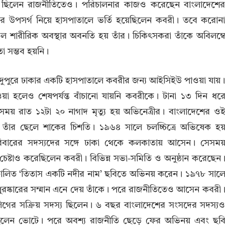
িয় ছিলেন রাজনীতিতেও। পরিচালনার কাজও করেছেন বাংলাদেশে
বরের উপসর্গ নিয়ে হাসপাতালে ভর্তি হয়েছিলেন কবরী। তবে করোন
িল শারীরিক অবস্থার অবনতি হয় তাঁর। চিকিৎসকরা তাঁকে অবিলম্ব
 সম্ভব হয়নি।
 দুপুরে ঢাকার একটি হাসপাতালে কবরীর জন্য আইসিইউ পাওয়া যায়
য়া হলেও শেষপর্যন্ত বাঁচানো যায়নি কবরীকে। টানা ১৩ দিন ধর
 সময় রাত ১২টা ২০ নাগাদ মৃত্যু হয় অভিনেত্রীর। বাংলাদেশের ও
েন তাঁর ছেলে শাকের চিশতি। ১৯৬৪ সালে চলচ্চিত্রে অভিষেক হয
রিবারের সদস্যদের সঙ্গে ঢাকা থেকে কলকাতায় আসেন। সেসময
 চেষ্টাও করেছিলেন কবরী। বিভিন্ন সভা-সমিতি ও অনুষ্ঠান করেছেন
িচালিত ‘তিতাস একটি নদীর নাম’ ছবিতে অভিনয় করেন। ১৯৭৮ সাল
পুরষ্কারের সম্মান এনে দেয় তাঁকে। পরে রাজনীতিতেও আসেন কবরী
িগের সক্রিয় সদস্য ছিলেন। ৬ বছর বাংলাদেশের সংসদের সদস্য
য়েছিলেন ভোটে। পরে অবশ্য রাজনীতি ছেড়ে ফের অভিনয় এবং ছব