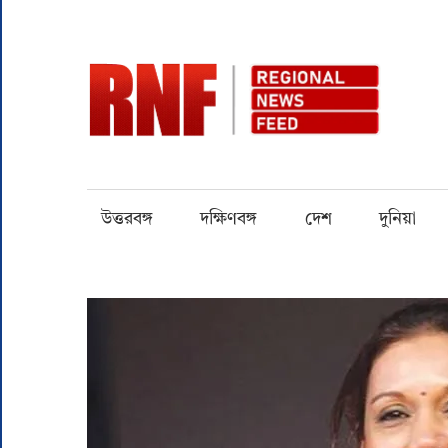
Skip
to
content
RN
Quality
over
Quantity
উত্তরবঙ্গ
দক্ষিণবঙ্গ
দেশ
দুনিয়া