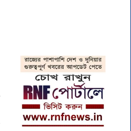
ল
০
য
র