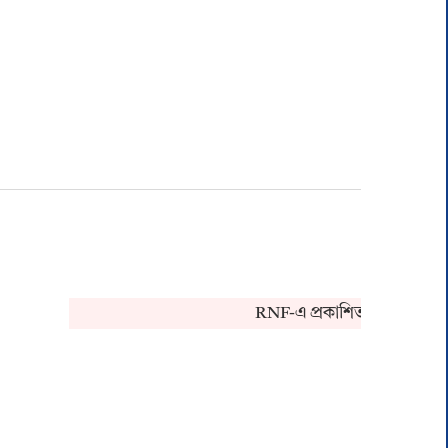
RNF-এ প্রকাশিত খবর সংক্রান্ত ক