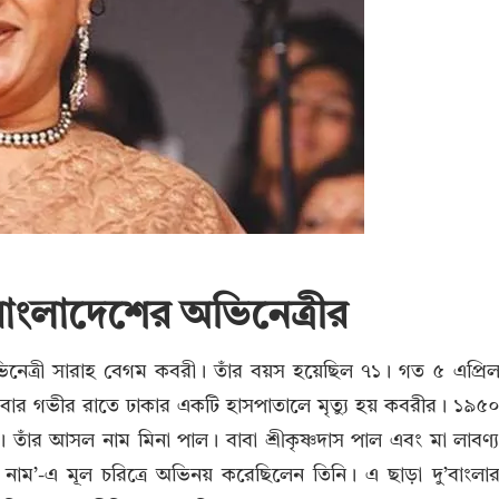
ু বাংলাদেশের অভিনেত্রীর
ভিনেত্রী সারাহ বেগম কবরী। তাঁর বয়স হয়েছিল ৭১। গত ৫ এপ্রি
রবার গভীর রাতে ঢাকার একটি হাসপাতালে মৃত্যু হয় কবরীর। ১৯৫
। তাঁর আসল নাম মিনা পাল। বাবা শ্রীকৃষ্ণদাস পাল এবং মা লাবণ্
নাম’-এ মূল চরিত্রে অভিনয় করেছিলেন তিনি। এ ছাড়া দু’বাংলা