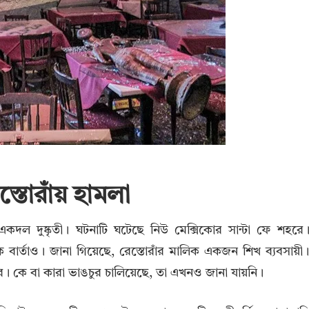
্তোরাঁয় হামলা
একদল দুষ্কৃতী। ঘটনাটি ঘটেছে নিউ মেক্সিকোর সান্টা ফে শহরে
মক বার্তাও। জানা গিয়েছে, রেস্তোরাঁর মালিক একজন শিখ ব্যবসায়ী
লার। কে বা কারা ভাঙচুর চালিয়েছে, তা এখনও জানা যায়নি।