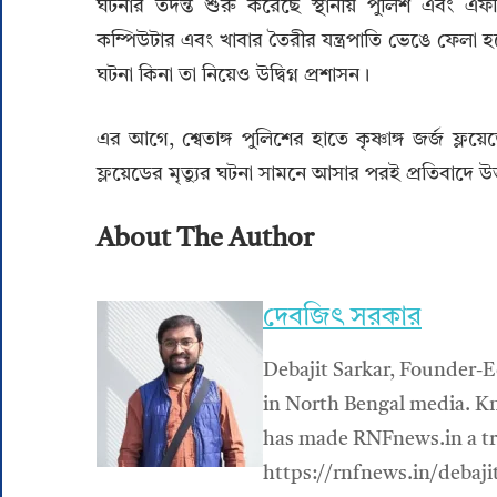
ঘটনার তদন্ত শুরু করেছে স্থানীয় পুলিশ এবং এফব
কম্পিউটার এবং খাবার তৈরীর যন্ত্রপাতি ভেঙে ফেলা হয
ঘটনা কিনা তা নিয়েও উদ্বিগ্ন প্রশাসন।
এর আগে, শ্বেতাঙ্গ পুলিশের হাতে কৃষ্ণাঙ্গ জর্জ ফ্ল
ফ্লয়েডের মৃত্যুর ঘটনা সামনে আসার পরই প্রতিবাদে উত্
About The Author
দেবজিৎ সরকার
Debajit Sarkar, Founder-E
in North Bengal media. Kn
has made RNFnews.in a tru
https://rnfnews.in/debaji