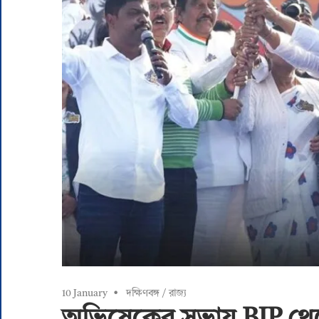
10 January
দক্ষিণবঙ্গ
/
রাজ্য