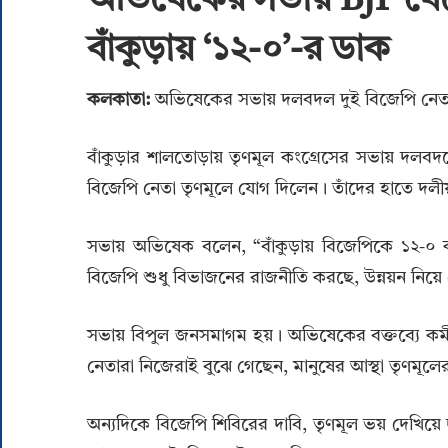
অভিষেকের সভায় BJP থেকে
বাঁকুড়ায় ‘১২-০’-র ডাক
কলকাতা:
অভিষেকের সভায় দলবদল দুই বিজেপি নেতার
বাঁকুড়ার শালতোড়ায় তৃণমূল কংগ্রেসের সভায় দলবদলে
বিজেপি নেতা তৃণমূলে যোগ দিলেন। তাঁদের হাতে দল
সভায় অভিষেক বলেন, “বাঁকুড়ায় বিজেপিকে ১২-০ ক
বিজেপি শুধু বিভাজনের রাজনীতি করছে, উন্নয়ন নিয়
সভায় বিপুল জনসমাগম হয়। অভিষেকের বক্তব্যে কর্মী
নেতারা নিজেরাই বুঝে গেছেন, মানুষের আস্থা তৃণমূল
অন্যদিকে বিজেপি শিবিরের দাবি, তৃণমূল ভয় দেখিয়