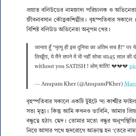
প্রয়াত বলিউডের নামজাদা পরিচালক ও অভিনেতা 
জীবনাবসান কৌতুকশিল্পীর। বৃহস্পতিবার সকালে 
বিশিষ্ট বলিউড অভিনেতা অনুপম খের।
जानता हूँ “मृत्यु ही इस दुनिया का अंतिम सच है!” पर 
लिखूँगा, ये मैंने सपने में भी नहीं सोचा था।45 साल
without you SATISH ! ओम् शांति! 💔💔💔
pi
— Anupam Kher (@AnupamPKher)
Marc
বৃহস্পতিবার সকালে একটি টুইটে ‘দ্য কাশ্মীর ফা
সত্য মৃত্যু। কিন্তু আমি কখনও ভাবিনি, আমার প
বন্ধুত্বে হঠাৎ ছেদ। তোমার মতো বন্ধুর অনুপস্থি
নিয়ে আসার পথে হৃদরোগে আক্রান্ত হন ‘তেরে নাম