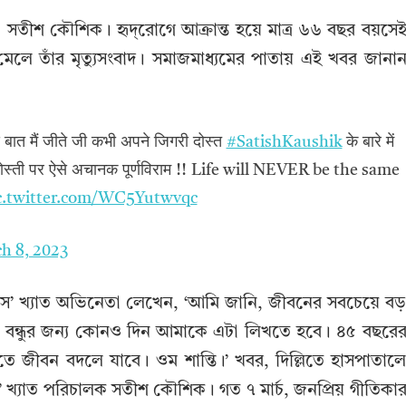
সতীশ কৌশিক। হৃদ্‌রোগে আক্রান্ত হয়ে মাত্র ৬৬ বছর বয়সে
মেলে তাঁর মৃত্যুসংবাদ। সমাজমাধ্যমের পাতায় এই খবর জানা
ये बात मैं जीते जी कभी अपने जिगरी दोस्त
#SatishKaushik
के बारे में
 की दोस्ती पर ऐसे अचानक पूर्णविराम !! Life will NEVER be the same
c.twitter.com/WC5Yutwvqc
h 8, 2023
ইলস‌’ খ্যাত অভিনেতা লেখেন, ‘আমি জানি, জীবনের সবচেয়ে বড
্রিয় বন্ধুর জন্য কোনও দিন আমাকে এটা লিখতে হবে। ৪৫ বছরে
তিতে জীবন বদলে যাবে। ওম শান্তি।’ খবর, দিল্লিতে হাসপাতাল
’ খ্যাত পরিচালক সতীশ কৌশিক। গত ৭ মার্চ, জনপ্রিয় গীতিকা