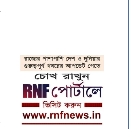
ই
ন
়
র
ে
র