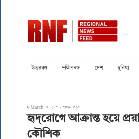
Skip
to
content
RN
Quality
over
Quantity
উত্তরবঙ্গ
দক্ষিণবঙ্গ
দেশ
দুনিয়া
9 March
দেশ
/
প্রথম পাতা
হৃদ্‌রোগে আক্রান্ত হয়ে প
কৌশিক