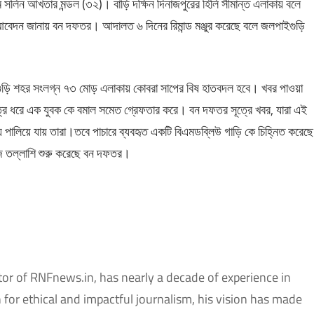
ম সলিন আখতার মন্ডল (৩২)। বাড়ি দক্ষিন দিনাজপুরের হিলি সীমান্ত এলাকায় বলে
আবেদন জানায় বন দফতর। আদালত ৬ দিনের রিমান্ড মঞ্জুর করেছে বলে জলপাইগুড়ি
ইগুড়ি শহর সংলগ্ন ৭৩ মোড় এলাকায় কোবরা সাপের বিষ হাতবদল হবে। খবর পাওয়া
ূত্র ধরে এক যুবক কে বমাল সমেত গ্রেফতার করে। বন দফতর সূত্রে খবর, যারা এই
পালিয়ে যায় তারা।তবে পাচারে ব্যবহৃত একটি বিএমডব্লিউ গাড়ি কে চিহ্নিত করেছে
ে তল্লাশি শুরু করেছে বন দফতর।
tor of RNFnews.in, has nearly a decade of experience in
or ethical and impactful journalism, his vision has made