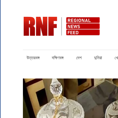
Skip
to
content
RN
Quality
over
Quantity
উত্তরবঙ্গ
দক্ষিণবঙ্গ
দেশ
দুনিয়া
খে