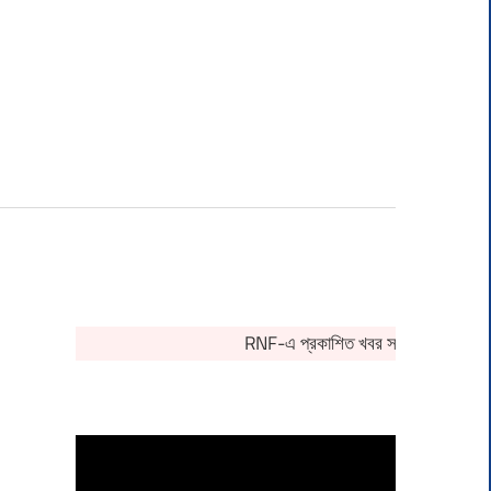
RNF-এ প্রকাশিত খবর সংক্রান্ত কোনও অভি