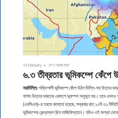
13 February
দেশ
/
প্রথম পাতা
৬.৩ তীব্রতার ভূমিকম্পে কেঁপে
নয়াদিল্লি:
শক্তিশালী ভূমিকম্পে কেঁপে উঠল দিল্লি-সহ উত্তর ভারত
নাগাদ উত্তর ভারতের একাংশে ভূকম্পন অনুভূত হয়। তবে এখনও পর্
(এনসিএস)-র তরফে জানানো হয়েছে, শুক্রবার রাত ১০টা ৩১ মিনিটে
ভূমিকম্পের কেন্দ্রস্থল ছিল তাজিকিস্তানে। যদিও ওই সংস্থা থেক