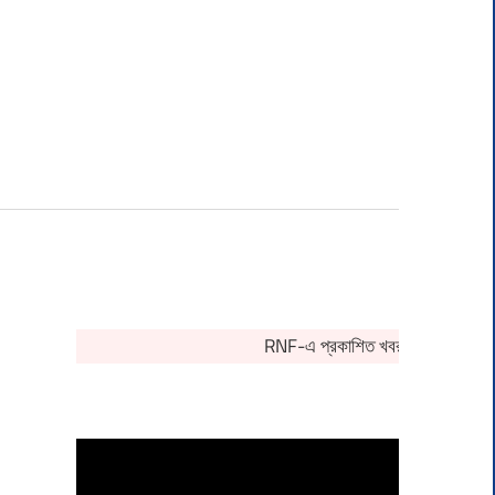
RNF-এ প্রকাশিত খবর সংক্রান্ত কোনও 