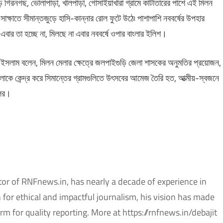
 গিরনগছ, ভোলাপাড়া, খালপাড়া, গোসাইয়াখারা গ্রামে কাটাতারের পাশে এই মিলন
ক্ষাতে সীমান্তজুড়ে হাসি-কান্নার রোল ফুটে উঠে৷ পাশাপাশি নববর্ষের উপহার
এবার তা হচ্ছে না, মিলছে না এবার নববর্ষে ওপার বাংলার ইলিশ।
রুল ইসলাম বলেন, মিলন মেলার ক্ষেত্রে জলপাইগুড়ি জেলা শাসকের অনুমতির প্রয়োজন,
কে কেন্দ্র করে সিমান্তের গ্রামগুলিতে উৎসবের আমেজ তৈরি হত, আত্মীয়-স্বজনে
লের।
tor of RNFnews.in, has nearly a decade of experience in
or ethical and impactful journalism, his vision has made
m for quality reporting. More at https://rnfnews.in/debajit