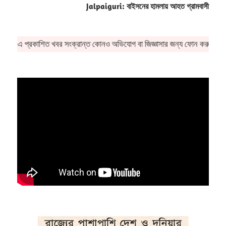
Jalpaiguri: বাইসনের হামলায় আহত গ্রামবাসী
F-এ প্রকাশিত খবর সংক্রান্ত কোনও অভিযোগ বা জিজ্ঞাসার জন্য ফোন করু