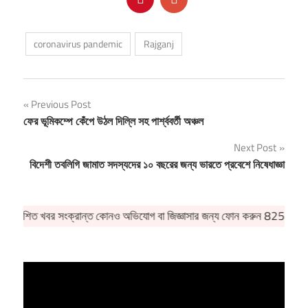
coronavirus pandemic
Rajganj
Post
Previous Post
ফের ভূমিকম্পে কেঁপে উঠল দিল্লি সহ পার্শ্ববর্তী অঞ্চল
navigation
Next Post
বিদেশী তবলিগি জামাত সদস্যদের ১০ বছরের জন্য ভারতে প্রবেশে নিষেধাজ্ঞা
কাশিত খবর সংক্রান্ত কোনও অভিযোগ বা জিজ্ঞাসার জন্য ফোন করুন 82509