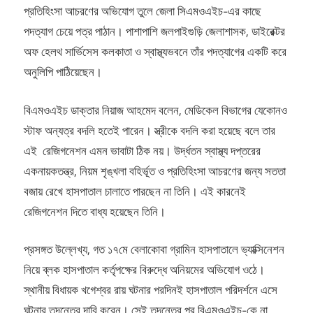
প্রতিহিংসা আচরণের অভিযোগ তুলে জেলা সিএমওএইচ-এর কাছে
পদত্যাগ চেয়ে পত্র পাঠান। পাশাপাশি জলপাইগুড়ি জেলাশাসক, ডাইরেক্টর
অফ হেলথ সার্ভিসেস কলকাতা ও স্বাস্থ্যভবনে তাঁর পদত্যাগের একটি করে
অনুলিপি পাঠিয়েছেন।
বিএমওএইচ ডাক্তার নিয়াজ আহমেদ বলেন, মেডিকেল বিভাগের যেকোনও
স্টাফ অন্যত্র বদলি হতেই পারেন। স্ত্রীকে বদলি করা হয়েছে বলে তার
এই রেজিগনেশন এমন ভাবাটা ঠিক নয়। উর্দ্ধতন স্বাস্থ্য দপ্তরের
একনায়কতন্ত্র, নিয়ম শৃঙ্খলা বহির্ভূত ও প্রতিহিংসা আচরণের জন্য সততা
বজায় রেখে হাসপাতাল চালাতে পারছেন না তিনি। এই কারনেই
রেজিগনেশন দিতে বাধ্য হয়েছেন তিনি।
প্রসঙ্গত উল্লেখ্য, গত ১৭মে বেলাকোবা গ্রামিন হাসপাতালে ভ্যাক্সিনেশন
নিয়ে ব্লক হাসপাতাল কর্তৃপক্ষের বিরুদ্ধে অনিয়মের অভিযোগ ওঠে।
স্থানীয় বিধায়ক খগেশ্বর রায় ঘটনার পরদিনই হাসপাতাল পরিদর্শনে এসে
ঘটনার তদন্তের দাবি করেন। সেই তদন্তের পর বিএমওএইচ-কে না